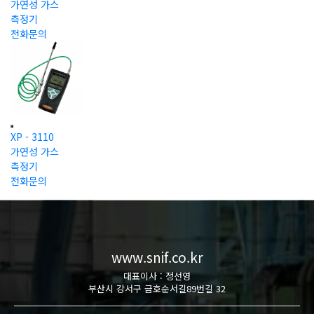
가연성 가스
측정기
전화문의
XP - 3110
가연성 가스
측정기
전화문의
www.snif.co.kr
대표이사 : 정선영
부산시 강서구 금호순서길89번길 32